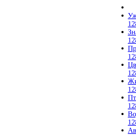
Уж
12
Зн
12
Пр
12
Цв
12
Жи
12
Пт
12
Во
12
Ав