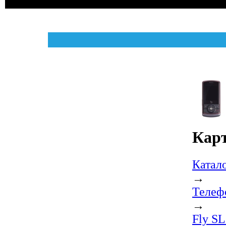
Карт
Катал
→
Телеф
→
Fly S