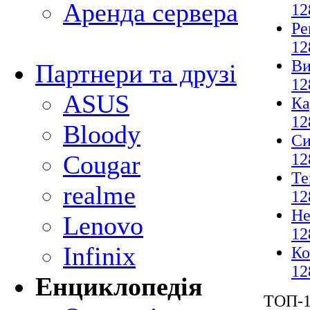
Аренда сервера
12
Ре
12
Ви
Партнери та друзі
12
ASUS
Ка
12
Bloody
Си
12
Cougar
Те
realme
12
Не
Lenovo
12
Infinix
Ко
12
Енциклопедія
ТОП-1