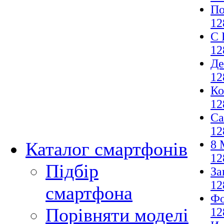
По
12
С 
12
Де
12
Ко
12
Са
12
8 
Каталог смартфонів
12
Підбір
За
12
смартфона
Фо
Порівняти моделі
12