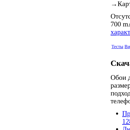
→
Кар
Отсутс
700 mA
харак
Тесты
Ви
Скач
Обои 
разме
подход
телефо
Пр
12
Лю