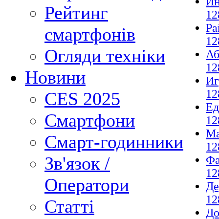
И
Рейтинг
12
Ра
смартфонів
12
Огляди техніки
Аб
12
Новини
И
12
CES 2025
Ед
Смартфони
12
М
Смарт-годинники
12
Зв'язок /
Фа
12
Оператори
Де
12
Статті
До